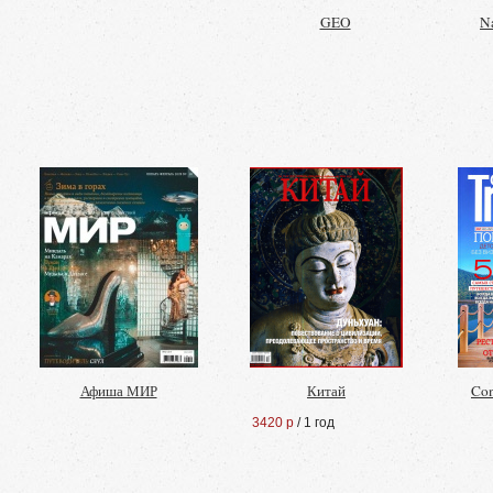
GEO
N
Афиша МИР
Китай
Con
3420 р
/ 1 год