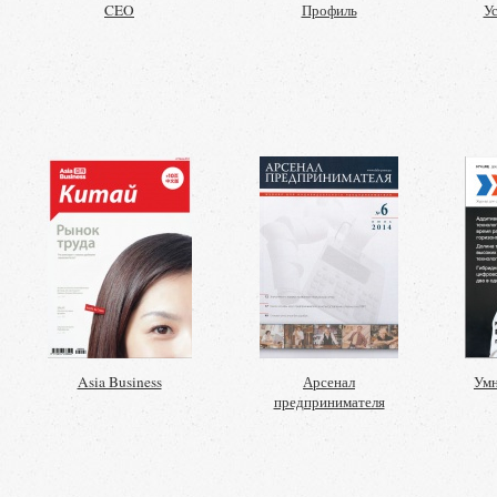
CEO
Профиль
У
Asia Business
Арсенал
Умн
предпринимателя