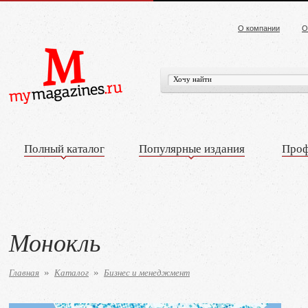
О компании
О
Полный каталог
Популярные издания
Проф
Монокль
Главная
Каталог
Бизнес и менеджмент
»
»