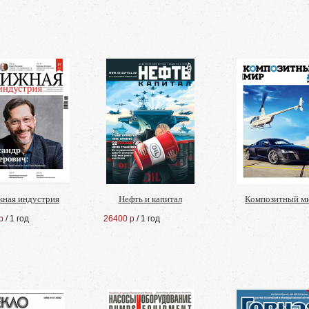
ная индустрия
Нефть и капитал
Композитный м
р
/ 1 год
26400 р
/ 1 год