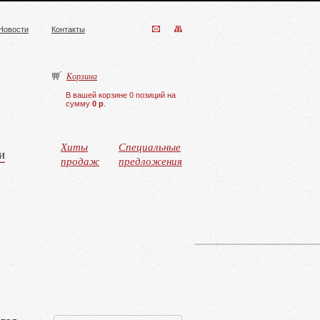
Новости
Контакты
Корзина
В вашей корзине 0 позиций на
сумму
0 р
.
Хиты
Специальные
и
продаж
предложения