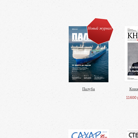
Новый журнал!
Палуба
Книж
11600 