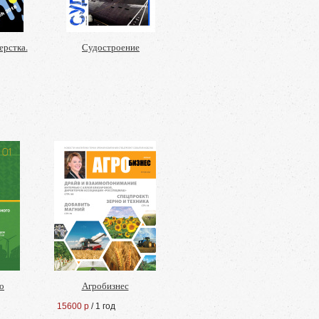
ерстка.
Судостроение
о
Агробизнес
15600 р
/ 1 год