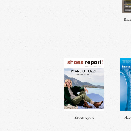
Инж
Shoes report
Нас