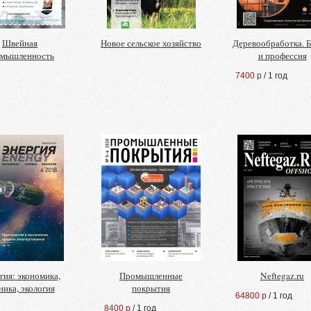
Швейная
Новое сельское хозяйство
Деревообработка. Б
омышленность
и профессия
7400 р
/ 1 год
гия: экономика,
Промышленные
Neftegaz.ru
ника, экология
покрытия
64800 р
/ 1 год
8400 р
/ 1 год