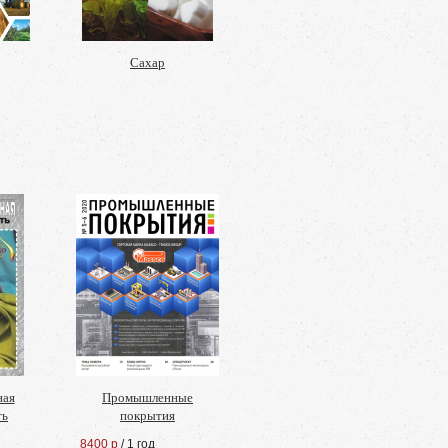
Сахар
ная
Промышленные
ть
покрытия
8400 р
/ 1 год