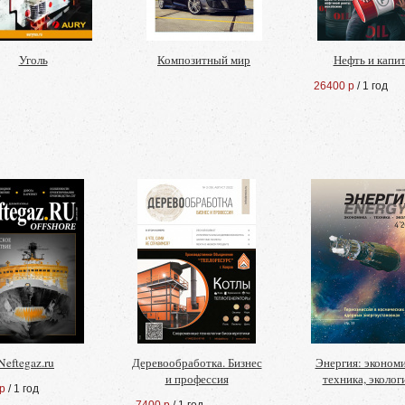
Уголь
Композитный мир
Нефть и капи
26400 р
/ 1 год
Neftegaz.ru
Деревообработка. Бизнес
Энергия: экономи
и профессия
техника, эколог
р
/ 1 год