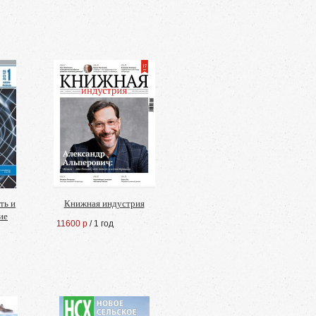
ть и
Книжная индустрия
ие
11600 р
/ 1 год