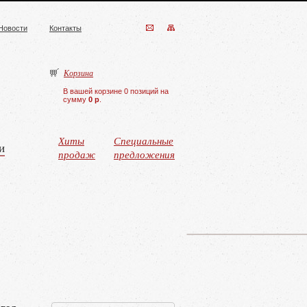
Новости
Контакты
Корзина
В вашей корзине 0 позиций на
сумму
0 р
.
Хиты
Специальные
и
продаж
предложения