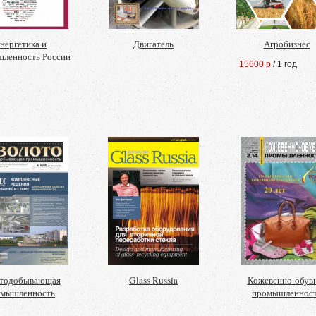
нергетика и
Двигатель
Агробизнес
ленность России
15600 р
/ 1 год
тодобывающая
Glass Russia
Кожевенно-обув
омышленность
промышленнос