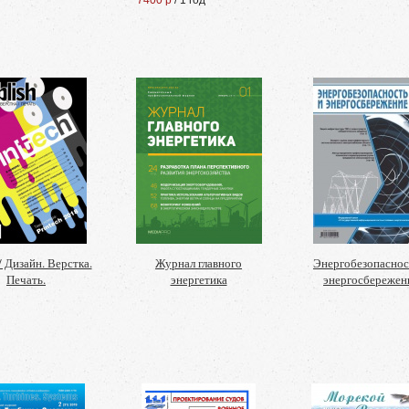
7400 р
/ 1 год
/ Дизайн. Верстка.
Журнал главного
Энергобезопаснос
Печать.
энергетика
энергосбережен