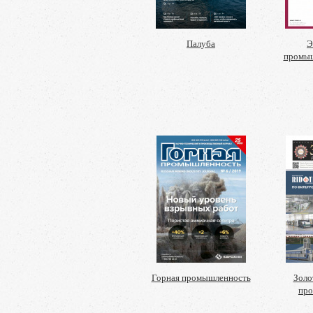
Палуба
Э
промыш
Горная промышленность
Золо
пр