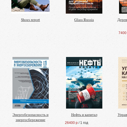
Shoes report
Glass Russia
Дерев
7400
Энергобезопасность и
Нефть и капитал
Управ
энергосбережение
26400 р
/ 1 год