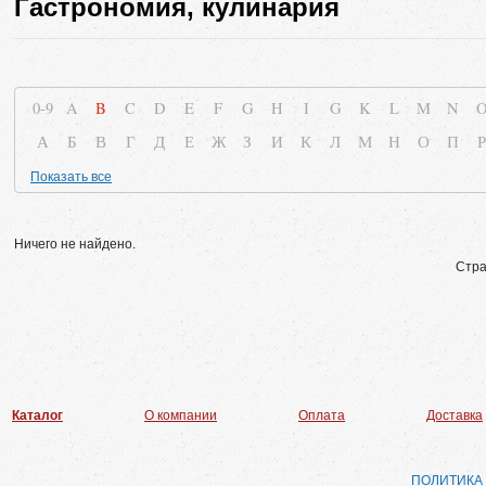
Гастрономия, кулинария
0-9
A
B
C
D
E
F
G
H
I
G
K
L
M
N
А
Б
В
Г
Д
Е
Ж
З
И
К
Л
М
Н
О
П
Р
Показать все
Ничего не найдено.
Стра
Каталог
О компании
Оплата
Доставка
ПОЛИТИКА