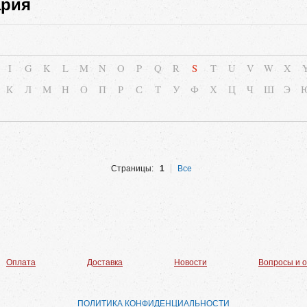
ария
I
G
K
L
M
N
O
P
Q
R
S
T
U
V
W
X
К
Л
М
Н
О
П
Р
С
Т
У
Ф
Х
Ц
Ч
Ш
Э
Страницы:
1
Все
Оплата
Доставка
Новости
Вопросы и 
ПОЛИТИКА КОНФИДЕНЦИАЛЬНОСТИ