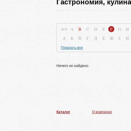
Гастрономия, кулин
0-9
A
B
C
D
E
F
G
H
А
Б
В
Г
Д
Е
Ж
З
И
Показать все
Ничего не найдено.
Каталог
О компании