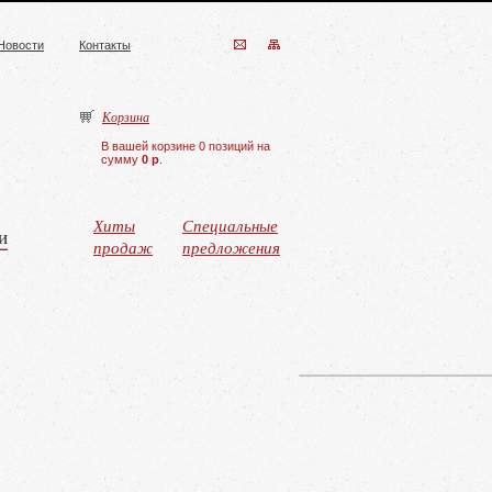
Новости
Контакты
Корзина
В вашей корзине 0 позиций на
сумму
0 р
.
Хиты
Специальные
и
продаж
предложения