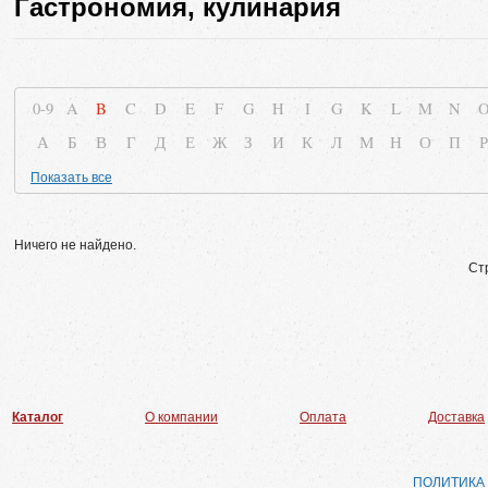
Гастрономия, кулинария
0-9
A
B
C
D
E
F
G
H
I
G
K
L
M
N
А
Б
В
Г
Д
Е
Ж
З
И
К
Л
М
Н
О
П
Р
Показать все
Ничего не найдено.
Ст
Каталог
О компании
Оплата
Доставка
ПОЛИТИКА