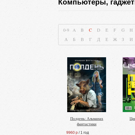
Компьютеры, гаджет
0-9
A
B
C
D
E
F
G
H
А
Б
В
Г
Д
Е
Ж
З
И
Полдень: Альманах
Ци
фантастики
9960 р
/ 1 год