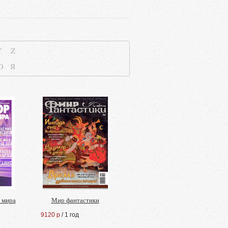
Y
Z
Ю
Я
 мира
Мир фантастики
9120 р
/ 1 год