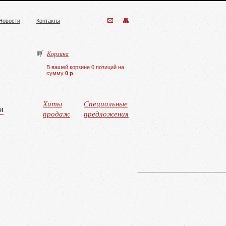
Новости
Контакты
Корзина
В вашей корзине 0 позиций на
сумму
0 р
.
Хиты
Специальные
и
продаж
предложения