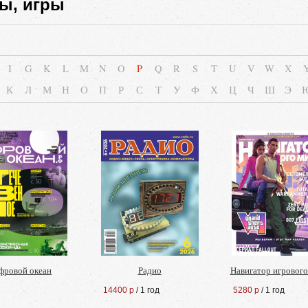
ы, игры
I
G
K
L
M
N
O
P
Q
R
S
T
U
V
W
X
К
Л
М
Н
О
П
Р
С
Т
У
Ф
Х
Ц
Ч
Ш
Э
фровой океан
Радио
Навигатор игрового
14400 р
/ 1 год
5280 р
/ 1 год