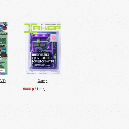
 DVD
Хакер
8000 р
/ 1 год