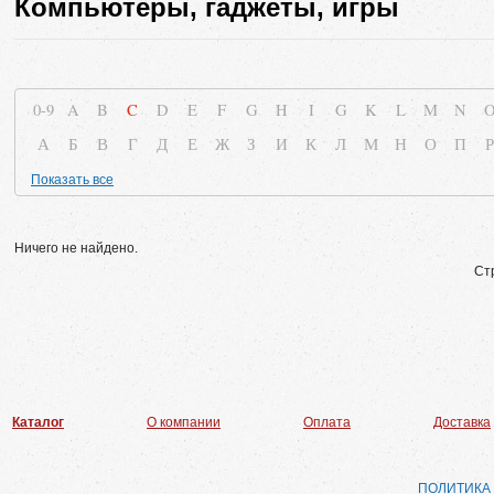
Компьютеры, гаджеты, игры
0-9
A
B
C
D
E
F
G
H
I
G
K
L
M
N
А
Б
В
Г
Д
Е
Ж
З
И
К
Л
М
Н
О
П
Р
Показать все
Ничего не найдено.
Ст
Каталог
О компании
Оплата
Доставка
ПОЛИТИКА