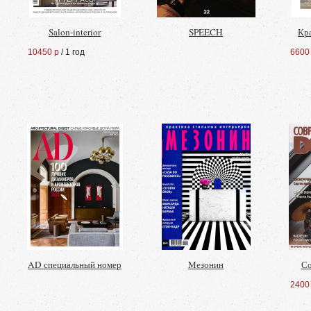
Salon-interior
SPEECH
Кр
10450 р
/ 1 год
6600
AD специальный номер
Мезонин
Со
2400