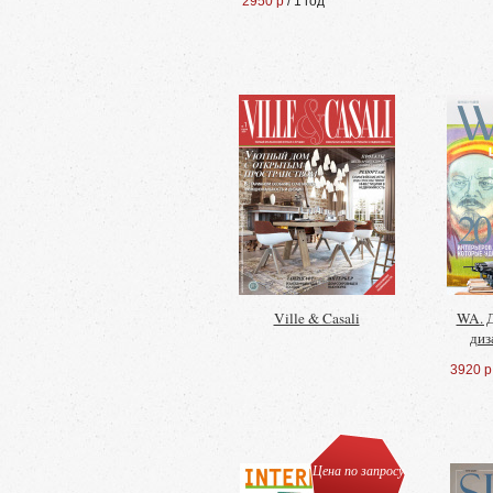
2950 р
/ 1 год
Ville & Casali
WA. Д
диз
3920 р
Цена по запросу