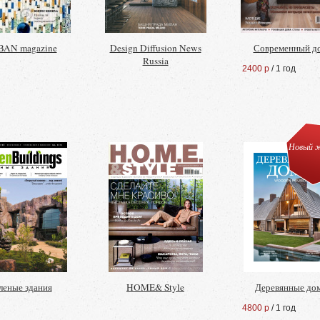
AN magazine
Design Diffusion News
Современный д
Russia
2400 р
/ 1 год
Новый ж
леные здания
HOME& Style
Деревянные до
4800 р
/ 1 год