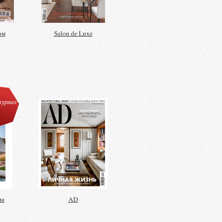
ом
Salon de Luxe
урнал!
ма
AD