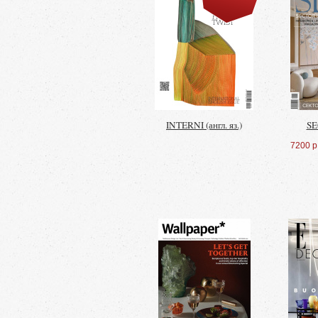
INTERNI (англ. яз.)
SE
7200 р