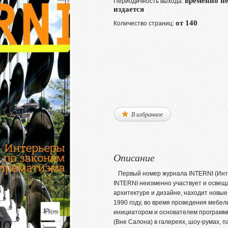
временно н
Периодичность выхода:
издается
от 140
Количество страниц:
В избранное
Описание
Первый номер журнала INTERNI (Интер
INTERNI неизменно участвует и освещ
архитектуре и дизайне, находит новые
1990 году, во время проведения мебель
инициатором и основателем программ
(Вне Салона) в галереях, шоу-румах, 