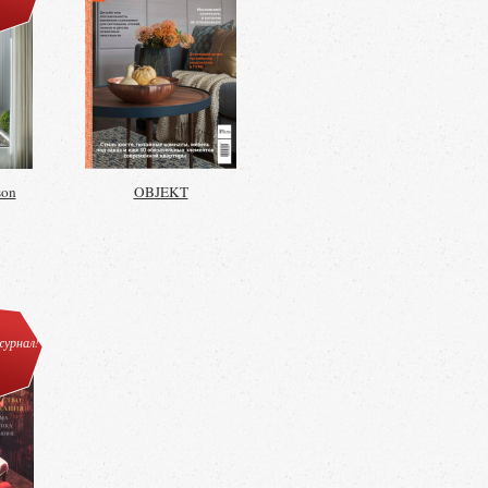
son
OBJEKT
урнал!