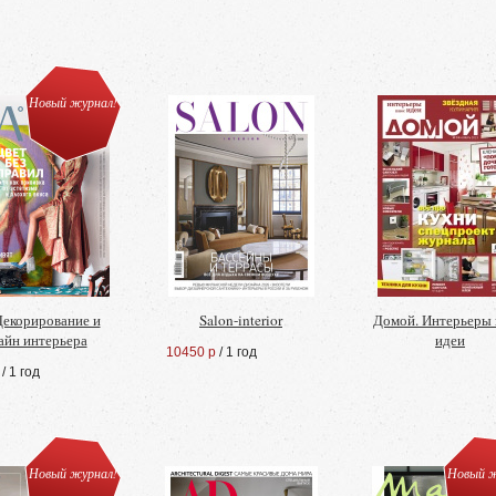
Новый журнал!
екорирование и
Salon-interior
Домой. Интерьеры
айн интерьера
идеи
10450 р
/ 1 год
/ 1 год
Новый журнал!
Новый ж