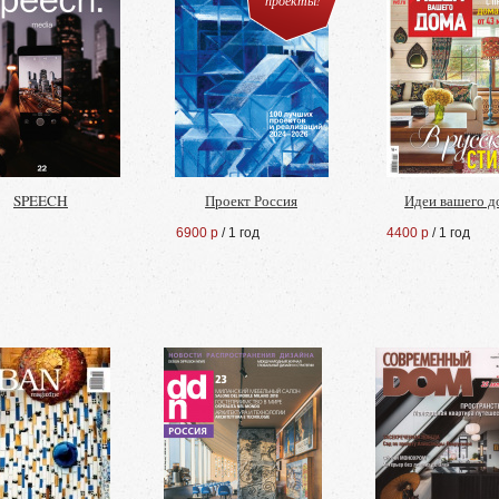
проекты!
SPEECH
Проект Россия
Идеи вашего д
6900 р
/ 1 год
4400 р
/ 1 год