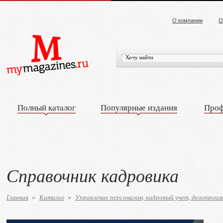
О компании
О
Полный каталог
Популярные издания
Проф
Справочник кадровика
Главная
Каталог
Управление персоналом, кадровый учет, делопроиз
»
»