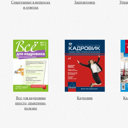
Секретариат в вопросах
Зарплатомер
Упра
и ответах
Все для кадровика
Кадровик
Ка
просто, практично,
полезно