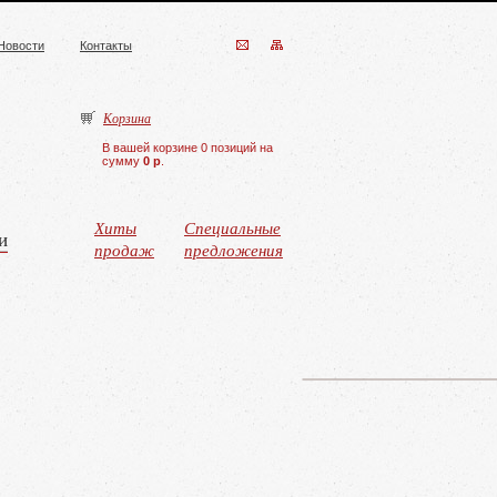
Новости
Контакты
Корзина
В вашей корзине 0 позиций на
сумму
0 р
.
Хиты
Специальные
и
продаж
предложения