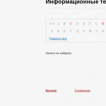
Информационные те
0-9
A
B
C
D
E
F
G
H
А
Б
В
Г
Д
Е
Ж
З
И
Показать все
Ничего не найдено.
Каталог
О компании