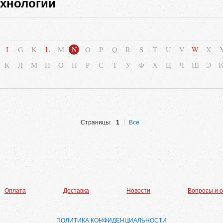
хнологии
I
G
K
L
M
N
O
P
Q
R
S
T
U
V
W
X
К
Л
М
Н
О
П
Р
С
Т
У
Ф
Х
Ц
Ч
Ш
Э
Страницы:
1
Все
Оплата
Доставка
Новости
Вопросы и 
ПОЛИТИКА КОНФИДЕНЦИАЛЬНОСТИ