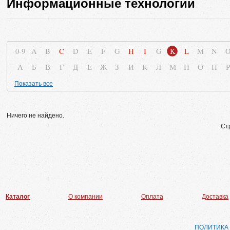
Информационные технологии
0-9
A
B
C
D
E
F
G
H
I
G
K
L
M
N
А
Б
В
Г
Д
Е
Ж
З
И
К
Л
М
Н
О
П
Р
Показать все
Ничего не найдено.
Ст
Каталог
О компании
Оплата
Доставка
ПОЛИТИКА