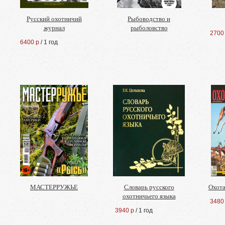
Русский охотничий
Рыбоводство и
журнал
рыболовство
2700
6400 р
/ 1 год
МАСТЕРРУЖЬЕ
Словарь русского
Охота
охотничьего языка
3480
3940 р
/ 1 год