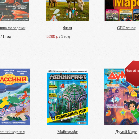
ника молодежи
Филя
GEOленок
/ 1 год
5280 р
/ 1 год
Новый ж
ссный журнал
Майнкрафт
Думай Кидс