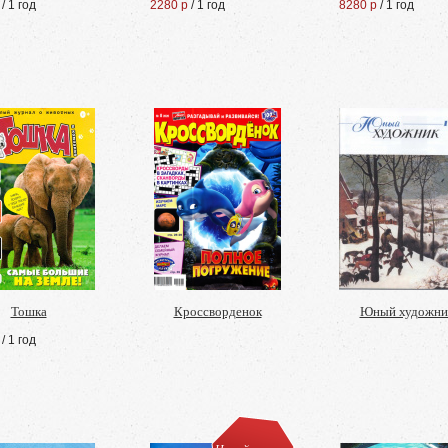
/ 1 год
2280 р
/ 1 год
8280 р
/ 1 год
Тошка
Кроссворденок
Юный художни
/ 1 год