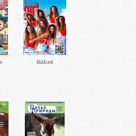
дь
ELLE girl