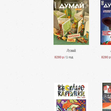
Думай
8280 р
/ 1 год
8280 р