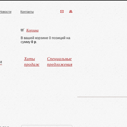
Новости
Контакты
Корзина
В вашей корзине 0 позиций на
сумму
0 р
.
Хиты
Специальные
и
продаж
предложения