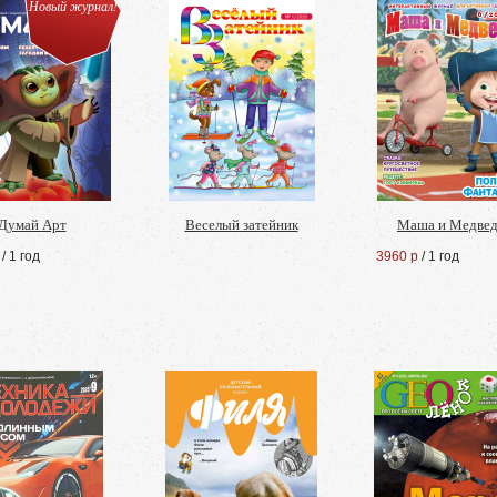
Новый журнал!
Думай Арт
Веселый затейник
Маша и Медве
/ 1 год
3960 р
/ 1 год