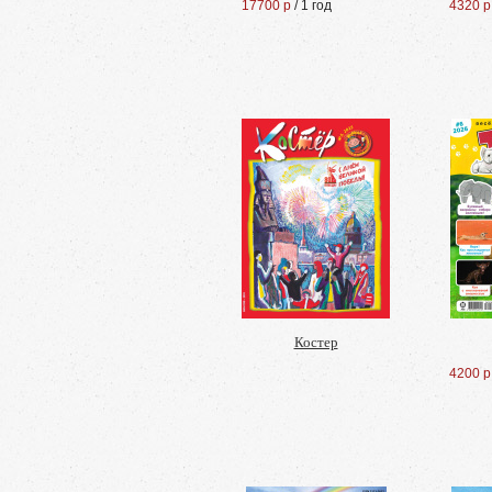
17700 р
/ 1 год
4320 р
Костер
4200 р