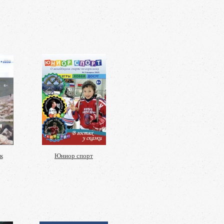
к
Юниор спорт