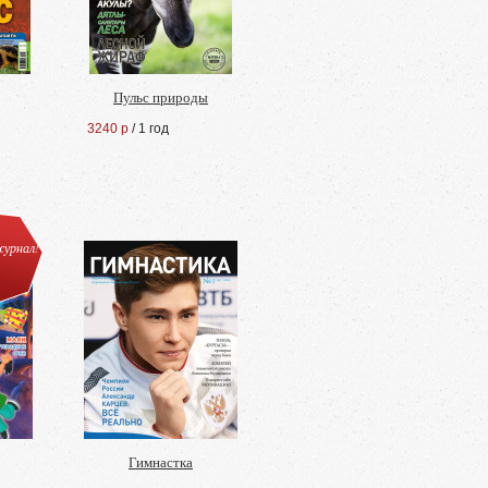
Пульс природы
3240 р
/ 1 год
урнал!
Гимнастка