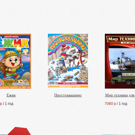
Ежик
Простоквашино
Мир техники для
 р
/ 1 год
7080 р
/ 1 год