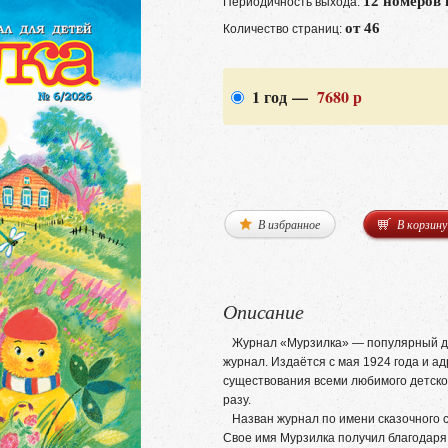
12 номеров 
Периодичность выхода:
от 46
Количество страниц:
1 год —
7680 р
В избранное
В корзину
Описание
Журнал «Мурзилка» — популярный де
журнал. Издаётся с мая 1924 года и ад
существования всеми любимого детско
разу.
Назван журнал по имени сказочного с
Свое имя Мурзилка получил благодаря