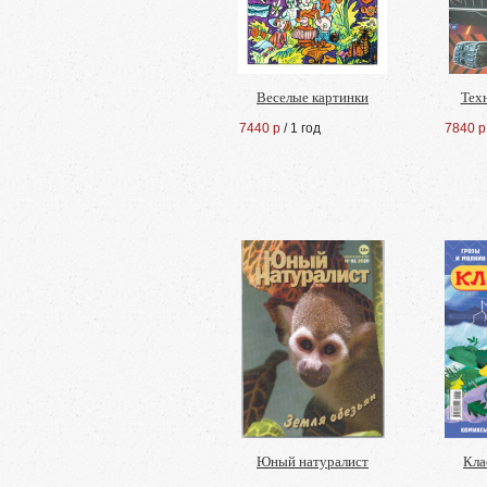
Веселые картинки
Тех
7440 р
/ 1 год
7840 р
Юный натуралист
Кла