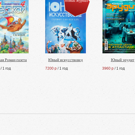
Новый журнал!
ая Роман-газета
Юный искусствовед
Юный эрудит
/ 1 год
7200 р
/ 1 год
3960 р
/ 1 год