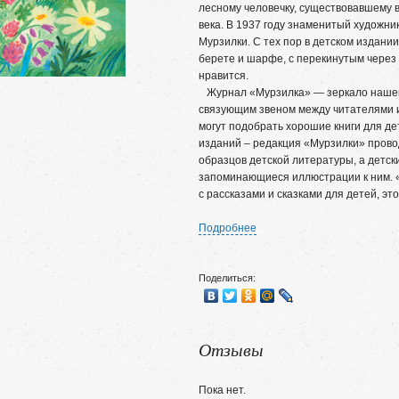
лесному человечку, существовавшему в
века. В 1937 году знаменитый художни
Мурзилки. С тех пор в детском издани
берете и шарфе, с перекинутым через
нравится.
Журнал «Мурзилка» — зеркало нашей 
связующим звеном между читателями и
могут подобрать хорошие книги для д
изданий – редакция «Мурзилки» прово
образцов детской литературы, а детск
запоминающиеся иллюстрации к ним. «
с рассказами и сказками для детей, эт
Подробнее
Поделиться:
Отзывы
Пока нет.