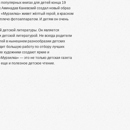
 популярных книгах для детей конца 19
к Аминадав Каневский создал новый образ
и «Мурзилка» живет жёлтый герой, в красном
 плечо фотоаппаратом. И детям он очень
детской литературы. Он является
 детской литературой. Не всегда родители
етей в нынешнем разнообразии детских
дит большую работу по отбору лучших
ие художники создают яркие и
Мурзилка» — это не только детская газета
о еще и полезное детское чтение.