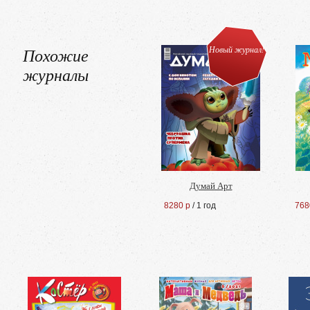
Похожие
Новый журнал!
журналы
Думай Арт
8280 р
/ 1 год
768