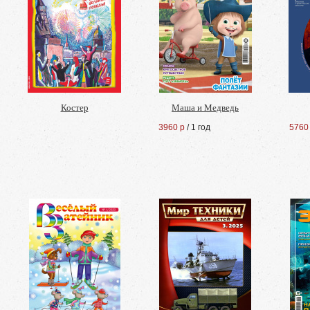
Костер
Маша и Медведь
3960 р
/ 1 год
5760