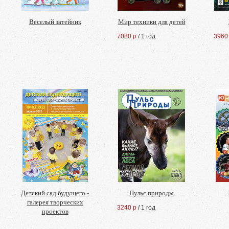
Веселый затейник
Мир техники для детей
7080 р
/ 1 год
3960
Детский сад будущего -
Пульс природы
галерея творческих
3240 р
/ 1 год
проектов