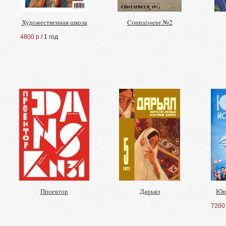
Художественная школа
Connaisseur №2
4800 р
/ 1 год
Проектор
Дарьял
Юн
7200