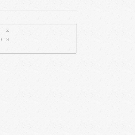
Y
Z
Ю
Я