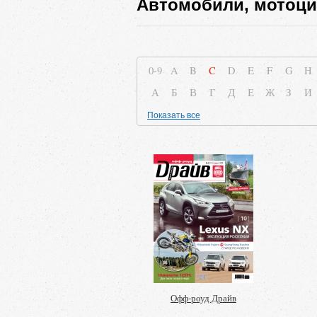
Автомобили, мотоц
0-9
A
B
C
D
E
F
G
H
А
Б
В
Г
Д
Е
Ж
З
И
Показать все
Офф-роуд Драйв