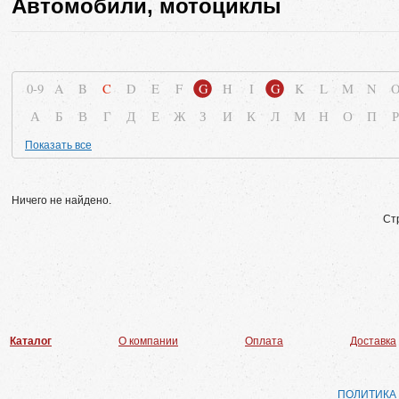
Автомобили, мотоциклы
0-9
A
B
C
D
E
F
G
H
I
G
K
L
M
N
А
Б
В
Г
Д
Е
Ж
З
И
К
Л
М
Н
О
П
Р
Показать все
Ничего не найдено.
Ст
Каталог
О компании
Оплата
Доставка
ПОЛИТИКА