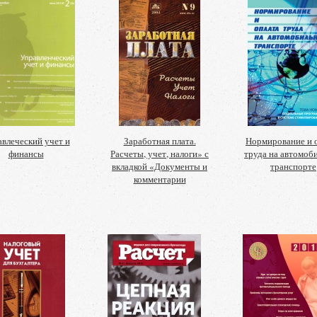
влеческий учет и
Заработная плата.
Нормирование и 
финансы
Расчеты, учет, налоги» с
труда на автомоб
вкладкой «Документы и
транспорте
комментарии