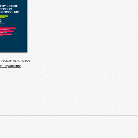
ческое налоговое
ланирование