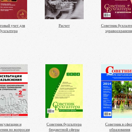
говый учет для
Расчет
Советник бухгалте
бухгалтера
здравоохранен
нсультации и
Советник бухгалтера
Советник в сфе
нения по вопросам
бюджетной сферы
образования