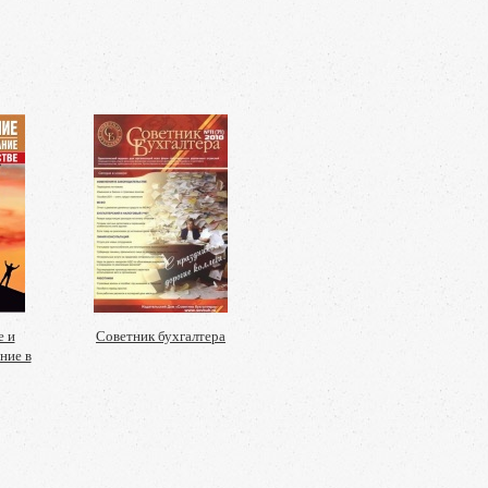
е и
Советник бухгалтера
ние в