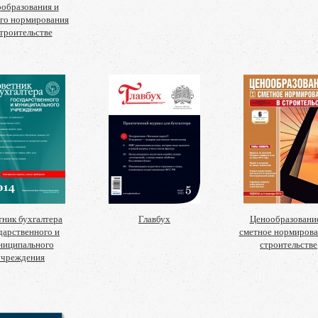
образования и
го нормирования
строительстве
тник бухгалтера
Главбух
Ценообразовани
дарственного и
сметное нормирова
ниципального
строительстве
учреждения