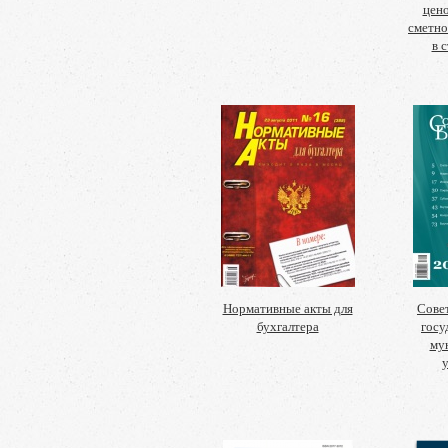
цено
сметно
в 
Нормативные акты для
Сове
бухгалтера
госу
му