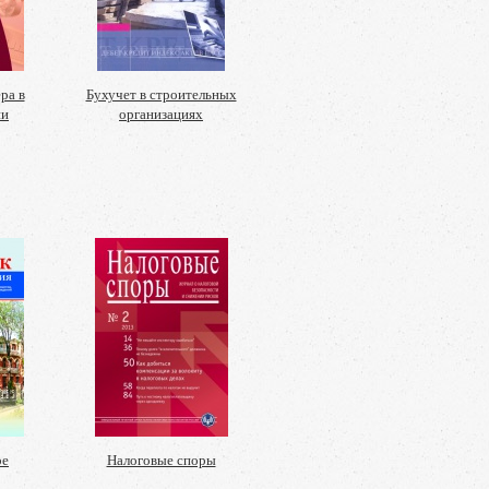
ра в
Бухучет в строительных
ии
организациях
ре
Налоговые споры