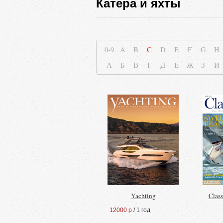
Катера и яхты
0-9
A
B
C
D
E
F
G
H
А
Б
В
Г
Д
Е
Ж
З
И
Yachting
Class
12000 р
/ 1 год