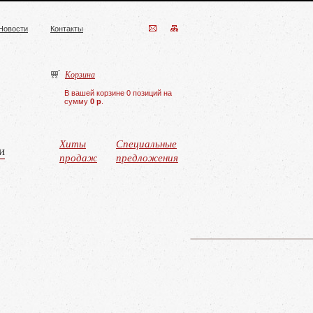
Новости
Контакты
Корзина
В вашей корзине 0 позиций на
сумму
0 р
.
Хиты
Специальные
и
продаж
предложения