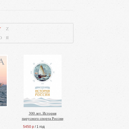
Y
Z
Ю
Я
300 лет. История
парусного спорта России
5450 р
/ 1 год