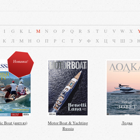
I
G
K
L
M
N
O
P
Q
R
S
T
U
V
W
X
К
Л
М
Н
О
П
Р
С
Т
У
Ф
Х
Ц
Ч
Ш
Э
Новинка!
ic Boat (англ яз)
Motor Boat & Yachting
Лодка
Russia