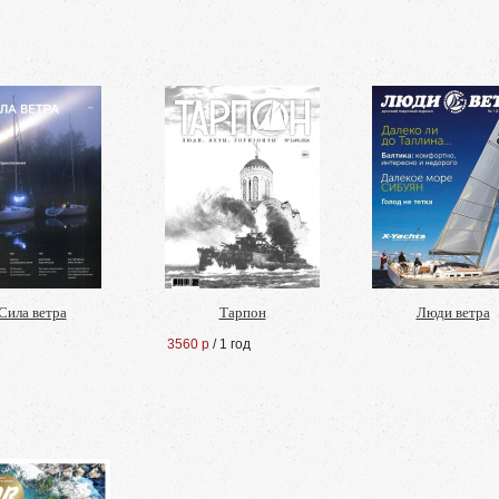
Сила ветра
Тарпон
Люди ветра
3560 р
/ 1 год