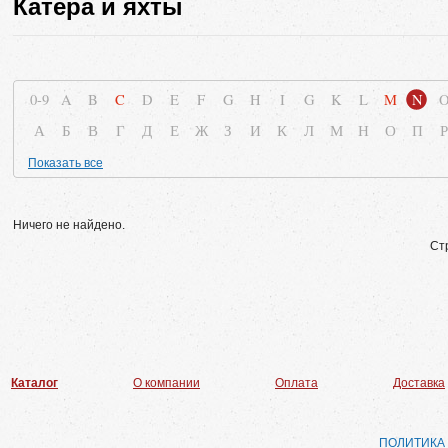
Катера и яхты
0-9
A
B
C
D
E
F
G
H
I
G
K
L
M
N
А
Б
В
Г
Д
Е
Ж
З
И
К
Л
М
Н
О
П
Р
Показать все
Ничего не найдено.
Ст
Каталог
О компании
Оплата
Доставка
ПОЛИТИКА