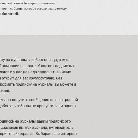
е первой живой бактерии из неживых
нтов – событие, которое стерло грань между
и биологией.
ку на журналы с любого месяца, вам не
 кампании на почте. У нас нет подписных
огов и у нас не надо заполнять никаких
 открыт для вас круглосуточно, без
формить подписку на журналы вы можете в
ликов.
алы вы получите сообщение по электронной
добства, чтобы вы не пропустили ни одного
одписке на журналы дарим подарки: это
ециальный выпуск журнала, путеводитель,
й приятный сюрприз. Выбирая наш интернет-