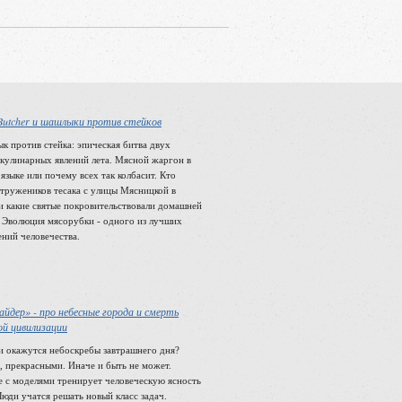
utcher и шашлыки против стейков
против стейка: эпическая битва двух
 кулинарных явлений лета. Мясной жаргон в
языке или почему всех так колбасит. Кто
 тружеников тесака с улицы Мясницкой в
и какие святые покровительствовали домашней
. Эволюция мясорубки - одного из лучших
ений человечества.
айдер» - про небесные города и смерть
й цивилизации
окажутся небоскребы завтрашнего дня?
, прекрасными. Иначе и быть не может.
 с моделями тренирует человеческую ясность
Люди учатся решать новый класс задач.