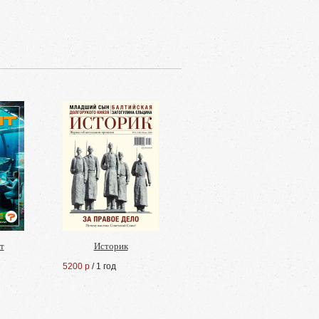
т
Историк
5200 р
/ 1 год