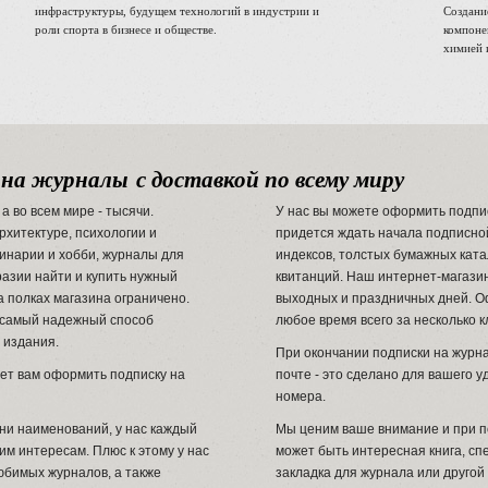
инфраструктуры, будущем технологий в индустрии и
Создани
роли спорта в бизнесе и обществе.
компоне
химией 
 на журналы с доставкой по всему миру
а во всем мире - тысячи.
У нас вы можете оформить подпис
рхитектуре, психологии и
придется ждать начала подписной
линарии и хобби, журналы для
индексов, толстых бумажных катал
разии найти и купить нужный
квитанций. Наш интернет-магазин
а полках магазина ограничено.
выходных и праздничных дней. О
о самый надежный способ
любое время всего за несколько к
е издания.
При окончании подписки на журн
ет вам оформить подписку на
почте - это сделано для вашего у
номера.
ни наименований, у нас каждый
Мы ценим ваше внимание и при п
им интересам. Плюс к этому у нас
может быть интересная книга, сп
бимых журналов, а также
закладка для журнала или друго