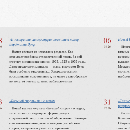
8
06
«Иностранная литература» посвятила номер
Новый B
Вирджинии Вулф
26
08.26
Шашлык 
Номер состоит из нескольких разделов. Его
главных
открывает подборка художественной прозы. За ней
русском 
следуют дневниковые записи: 1903, 1925 и 1936 годы.
выселил
Далее представлены письма — жанр, в котором Вулф
Москве 
была особенно откровенна… Завершают выпуск
скотине
воспоминания современников, не менее разнообразные
изобрет
по тону: от теплых до колко наблюдательных
3
31
«Большой спорт» этим летом
«Техинс
цифрово
26
07.26
Новый выпуск журнала «Большой спорт» - о людях,
технологиях и тенденциях, формирующих
Какими 
современный спорт и активный образ жизни. В номере
Конечно
- эксклюзивные интервью со звездами российского
Общение
спорта, материалы о развитии спортивной
мысли. 