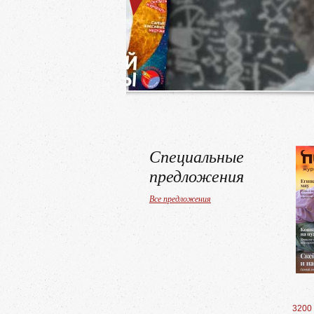
но-
популярный!
Доставка
в любую страну
Специальные
предложения
Все предложения
3200