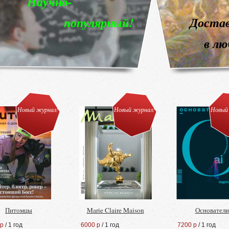
 мира
!
Новый журнал!
Новый журнал!
Новый
Питомцы
Marie Claire Maison
Основатели
 р
/ 1 год
6000 р
/ 1 год
7200 р
/ 1 год