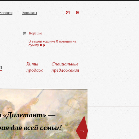
Новости
Контакты
Корзина
В вашей корзине 0 позиций на
сумму
0 р
.
Хиты
Специальные
и
продаж
предложения
Журнал
для