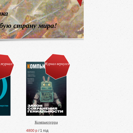
 журнал!
Журнал вернулся!
Компьютерра
4800 р
/ 1 год