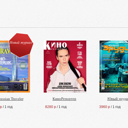
Новый журнал!
ussian Traveler
КиноРепортер
Юный эруди
 р
/ 1 год
8280 р
/ 1 год
3960 р
/ 1 год