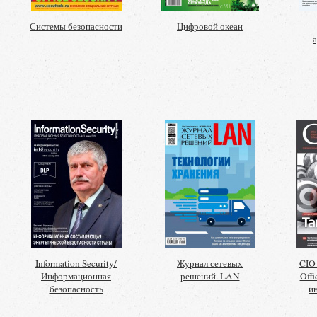
Системы безопасности
Цифровой океан
Information Security/
Журнал сетевых
CIO 
Информационная
решений. LAN
Offi
безопасность
и