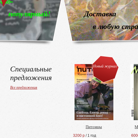
Доставка
в любую страну мира
!
Специальные
Новый журнал!
предложения
Все предложения
Питомцы
M
3200 р
/ 1 год
600