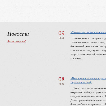
09
Новости
«Моноколь» подводит итоги
08.26
Главная тема – что происходи
Архив новостей
Наши аналитики пишут о том, 
бензиновый рынок и как он спр
том числе, почему нужно поду
запустить на рынок больше не
топливом.
08
«Иностранная литература» 
Вирджинии Вулф
08.26
Номер состоит из нескольких
открывает подборка художеств
следуют дневниковые записи: 
Далее представлены письма —
была особенно откровенна… 