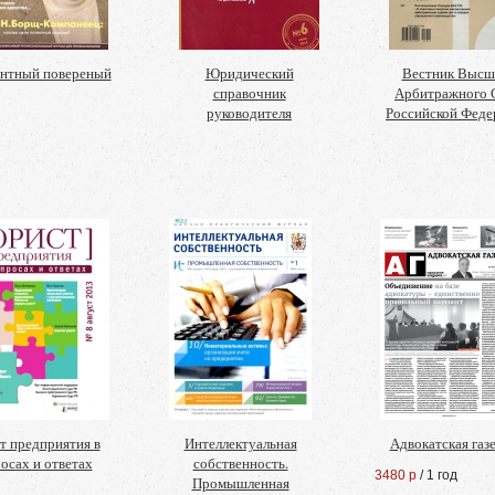
нтный повереный
Юридический
Вестник Высш
справочник
Арбитражного 
руководителя
Российской Феде
 предприятия в
Интеллектуальная
Адвокатская газ
осах и ответах
собственность.
3480 р
/ 1 год
Промышленная