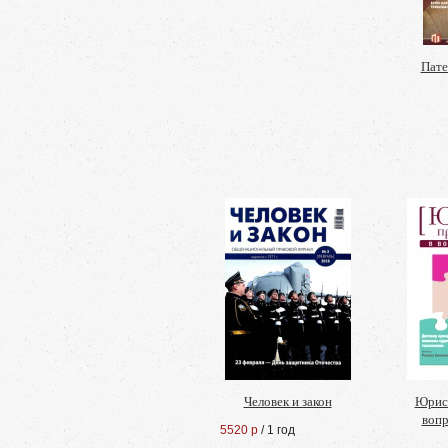
Пате
Человек и закон
Юрист
вопр
5520 р
/ 1 год