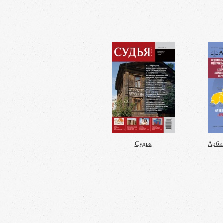
Судья
Арби