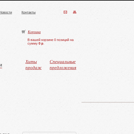
Новости
Контакты
Корзина
В вашей корзине 0 позиций на
сумму
0 р
.
Хиты
Специальные
и
продаж
предложения