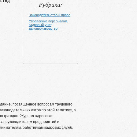
в год
Рубрики:
Законодательство и право
Управление персоналом,
кадровый учет,
делопроизводство
дание, посвященное вопросам трудового
аконодательных актов по этой тематике, а
ия граждан. Журнал адресован
ава, руководителям предприятий и
инимателям, работникам кадровых служб,