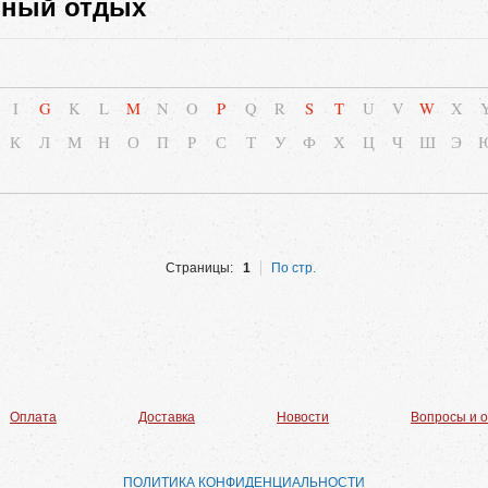
вный отдых
I
G
K
L
M
N
O
P
Q
R
S
T
U
V
W
X
К
Л
М
Н
О
П
Р
С
Т
У
Ф
Х
Ц
Ч
Ш
Э
Страницы:
1
По стр.
Оплата
Доставка
Новости
Вопросы и 
ПОЛИТИКА КОНФИДЕНЦИАЛЬНОСТИ