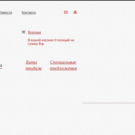
Новости
Контакты
Корзина
В вашей корзине 0 позиций на
сумму
0 р
.
Хиты
Специальные
и
продаж
предложения