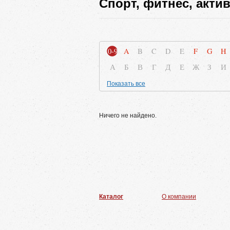
Спорт, фитнес, акти
0-9
A
B
C
D
E
F
G
H
А
Б
В
Г
Д
Е
Ж
З
И
Показать все
Ничего не найдено.
Каталог
О компании