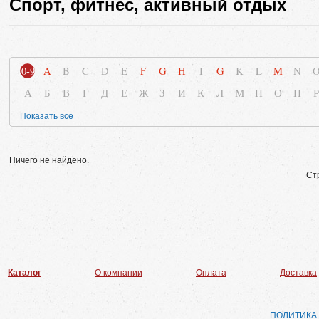
Спорт, фитнес, активный отдых
0-9
A
B
C
D
E
F
G
H
I
G
K
L
M
N
А
Б
В
Г
Д
Е
Ж
З
И
К
Л
М
Н
О
П
Р
Показать все
Ничего не найдено.
Ст
Каталог
О компании
Оплата
Доставка
ПОЛИТИКА