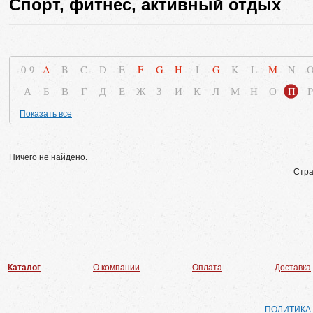
Спорт, фитнес, активный отдых
0-9
A
B
C
D
E
F
G
H
I
G
K
L
M
N
А
Б
В
Г
Д
Е
Ж
З
И
К
Л
М
Н
О
П
Р
Показать все
Ничего не найдено.
Стра
Каталог
О компании
Оплата
Доставка
ПОЛИТИКА