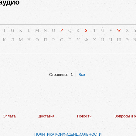
аудио
I
G
K
L
M
N
O
P
Q
R
S
T
U
V
W
X
К
Л
М
Н
О
П
Р
С
Т
У
Ф
Х
Ц
Ч
Ш
Э
Страницы:
1
Все
Оплата
Доставка
Новости
Вопросы и 
ПОЛИТИКА КОНФИДЕНЦИАЛЬНОСТИ