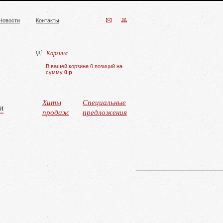
Новости
Контакты
Корзина
В вашей корзине 0 позиций на
сумму
0 р
.
Хиты
Специальные
и
продаж
предложения