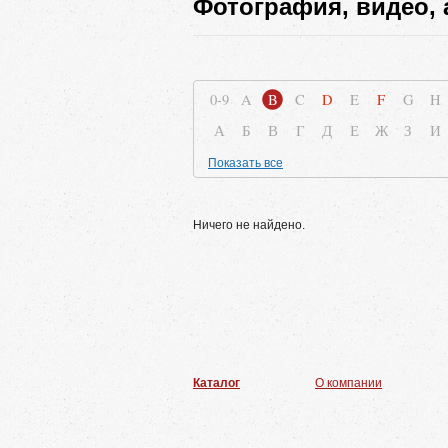
Фотография, видео, 
0-9
A
B
C
D
E
F
G
H
А
Б
В
Г
Д
Е
Ж
З
И
Показать все
Ничего не найдено.
Каталог
О компании