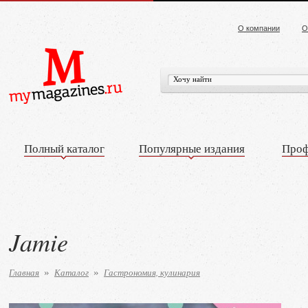
О компании
О
Полный каталог
Популярные издания
Проф
Jamie
Главная
Каталог
Гастрономия, кулинария
»
»