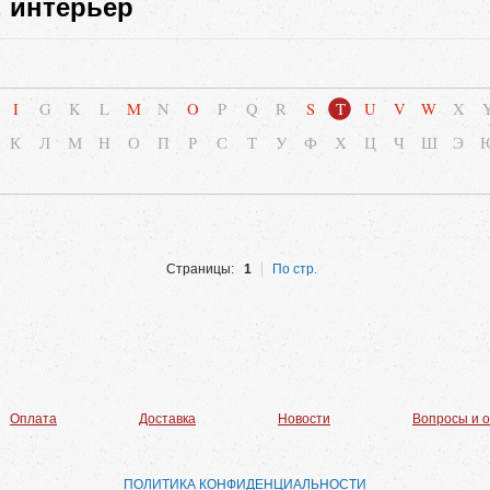
, интерьер
I
G
K
L
M
N
O
P
Q
R
S
T
U
V
W
X
К
Л
М
Н
О
П
Р
С
Т
У
Ф
Х
Ц
Ч
Ш
Э
Страницы:
1
По стр.
Оплата
Доставка
Новости
Вопросы и 
ПОЛИТИКА КОНФИДЕНЦИАЛЬНОСТИ