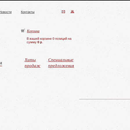
Новости
Контакты
Корзина
В вашей корзине 0 позиций на
сумму
0 р
.
Хиты
Специальные
и
продаж
предложения