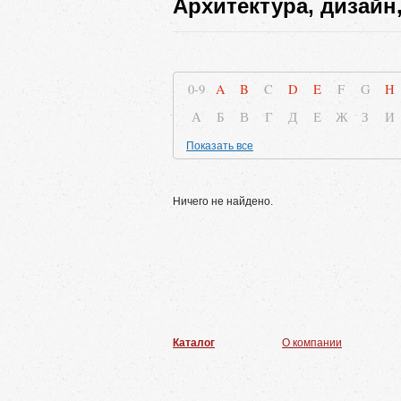
Архитектура, дизайн
0-9
A
B
C
D
E
F
G
H
А
Б
В
Г
Д
Е
Ж
З
И
Показать все
Ничего не найдено.
Каталог
О компании