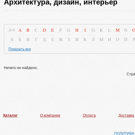
Архитектура, дизайн, интерьер
0-9
A
B
C
D
E
F
G
H
I
G
K
L
M
N
А
Б
В
Г
Д
Е
Ж
З
И
К
Л
М
Н
О
П
Р
Показать все
Ничего не найдено.
Стра
Каталог
О компании
Оплата
Доставка
ПОЛИТИКА