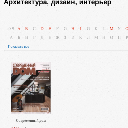
Архитектура, дизайн, интерьер
0-9
A
B
C
D
E
F
G
H
I
G
K
L
M
N
А
Б
В
Г
Д
Е
Ж
З
И
К
Л
М
Н
О
П
Р
Показать все
Современный дом