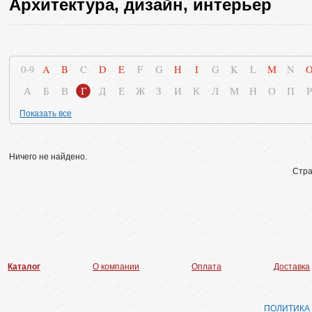
Архитектура, дизайн, интерьер
0-9
A
B
C
D
E
F
G
H
I
G
K
L
M
N
А
Б
В
Г
Д
Е
Ж
З
И
К
Л
М
Н
О
П
Р
Показать все
Ничего не найдено.
Стра
Каталог
О компании
Оплата
Доставка
ПОЛИТИКА