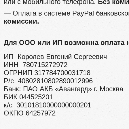
или с мобильного телефона.
Без к
оми
— Оплата в системе PayPal банковско
комиссии.
Для ООО или ИП возможна оплата 
ИП Королев Евгений Сергеевич
ИНН 780715272972
ОГРНИП 317784700031718
Р/с 40802810802890012996
Банк: ПАО АКБ «Авангард» г. Москва
БИК 044525201
к/с 30101810000000000201
ОКПО 64257972