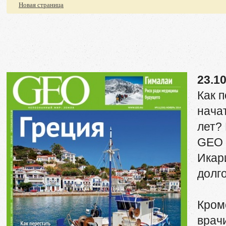
Новая страница
23.1
Как 
нача
лет?
GEO 
Икар
долг
Кром
врач