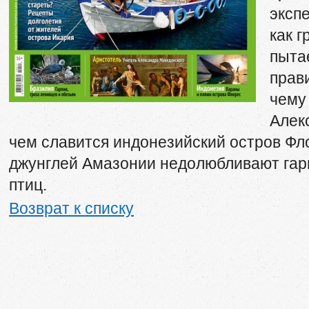
эксп
как 
пыта
прав
чему
Алек
чем славится индонезийский остров Фл
джунглей Амазонии недолюбливают гар
птиц.
Возврат к списку