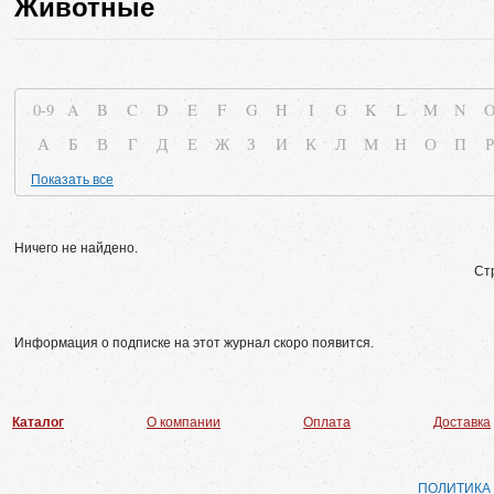
Животные
0-9
A
B
C
D
E
F
G
H
I
G
K
L
M
N
А
Б
В
Г
Д
Е
Ж
З
И
К
Л
М
Н
О
П
Р
Показать все
Ничего не найдено.
Ст
Информация о подписке на этот журнал скоро появится.
Каталог
О компании
Оплата
Доставка
ПОЛИТИКА