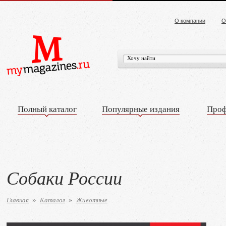
О компании
О
Полный каталог
Популярные издания
Проф
Собаки России
Главная
Каталог
Животные
»
»