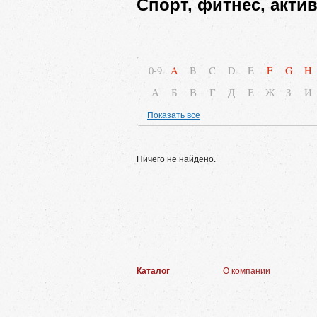
Спорт, фитнес, акти
0-9
A
B
C
D
E
F
G
H
А
Б
В
Г
Д
Е
Ж
З
И
Показать все
Ничего не найдено.
Каталог
О компании