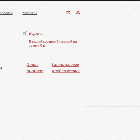
Новости
Контакты
Корзина
В вашей корзине 0 позиций на
сумму
0 р
.
Хиты
Специальные
и
продаж
предложения