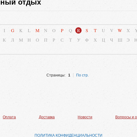
вный отдых
I
G
K
L
M
N
O
P
Q
R
S
T
U
V
W
X
К
Л
М
Н
О
П
Р
С
Т
У
Ф
Х
Ц
Ч
Ш
Э
Страницы:
1
По стр.
Оплата
Доставка
Новости
Вопросы и 
ПОЛИТИКА КОНФИДЕНЦИАЛЬНОСТИ