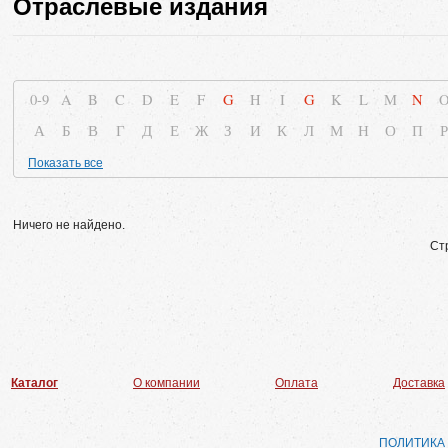
Отраслевые издания
0-9
A
B
C
D
E
F
G
H
I
G
K
L
M
N
А
Б
В
Г
Д
Е
Ж
З
И
К
Л
М
Н
О
П
Р
Показать все
Ничего не найдено.
Ст
Каталог
О компании
Оплата
Доставка
ПОЛИТИКА