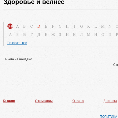
Здоровье и велнес
0-9
A
B
C
D
E
F
G
H
I
G
K
L
M
N
А
Б
В
Г
Д
Е
Ж
З
И
К
Л
М
Н
О
П
Р
Показать все
Ничего не найдено.
Ст
Каталог
О компании
Оплата
Доставка
ПОЛИТИКА