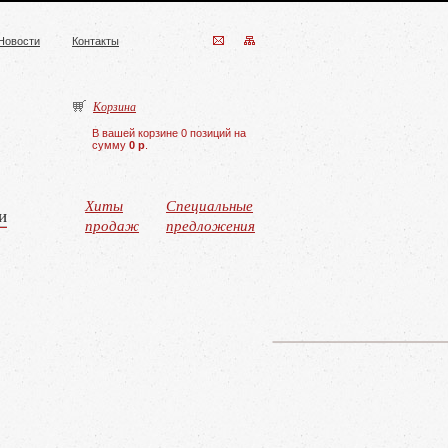
Новости
Контакты
Корзина
В вашей корзине 0 позиций на
сумму
0 р
.
Хиты
Специальные
и
продаж
предложения