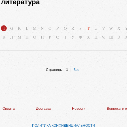
 литература
I
G
K
L
M
N
O
P
Q
R
S
T
U
V
W
X
К
Л
М
Н
О
П
Р
С
Т
У
Ф
Х
Ц
Ч
Ш
Э
Страницы:
1
Все
Оплата
Доставка
Новости
Вопросы и 
ПОЛИТИКА КОНФИДЕНЦИАЛЬНОСТИ