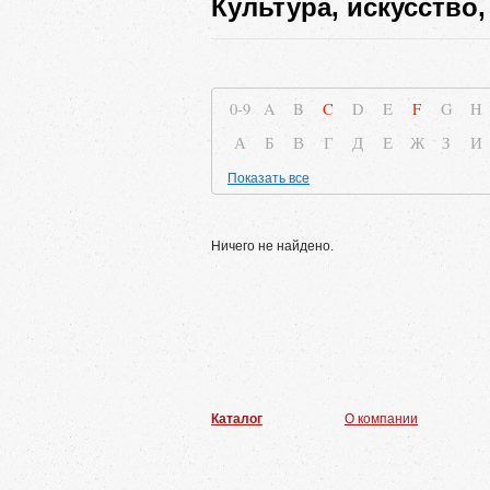
Культура, искусство,
0-9
A
B
C
D
E
F
G
H
А
Б
В
Г
Д
Е
Ж
З
И
Показать все
Ничего не найдено.
Каталог
О компании