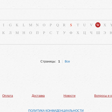
I
G
K
L
M
N
O
P
Q
R
S
T
U
V
W
X
К
Л
М
Н
О
П
Р
С
Т
У
Ф
Х
Ц
Ч
Ш
Э
Страницы:
1
Все
Оплата
Доставка
Новости
Вопросы и 
ПОЛИТИКА КОНФИДЕНЦИАЛЬНОСТИ