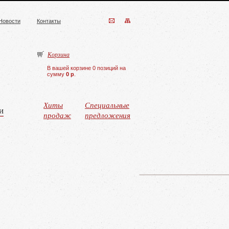
Новости
Контакты
Корзина
В вашей корзине 0 позиций на
сумму
0 р
.
Хиты
Специальные
и
продаж
предложения