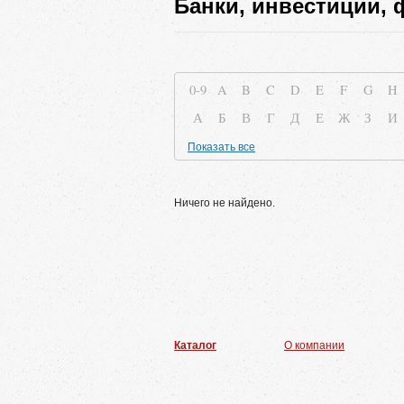
Банки, инвестиции,
0-9
A
B
C
D
E
F
G
H
А
Б
В
Г
Д
Е
Ж
З
И
Показать все
Ничего не найдено.
Каталог
О компании