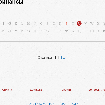
 финансы
I
G
K
L
M
N
O
P
Q
R
S
T
U
V
W
X
К
Л
М
Н
О
П
Р
С
Т
У
Ф
Х
Ц
Ч
Ш
Э
Страницы:
1
Все
Оплата
Доставка
Новости
Вопросы и 
ПОЛИТИКА КОНФИДЕНЦИАЛЬНОСТИ